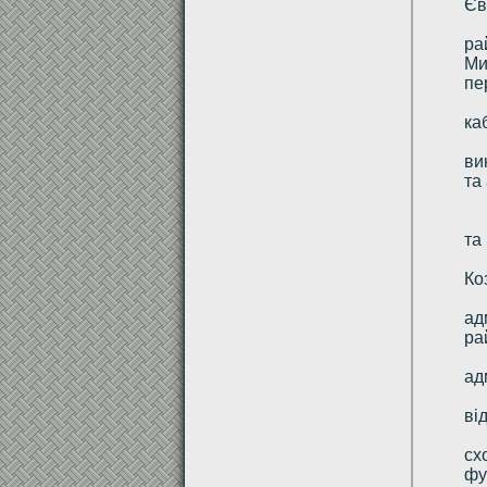
Єв
ра
Ми
пе
ка
ви
та
та
Ко
ад
ра
ад
ві
сх
фу