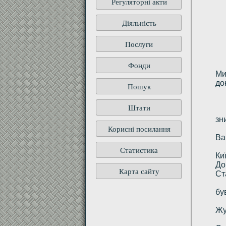
Регуляторні акти
Діяльність
Послуги
Фонди
Ми
до
Пошук
Штати
зн
Корисні посилання
Ва
Статистика
Ки
До
Карта сайту
Ст
бу
Жу