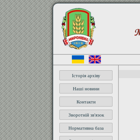
М
Історія архіву
Наші новини
Контакти
Зворотній зв'язок
Нормативна база