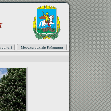
ї
тернеті
Мережа архівів Київщини