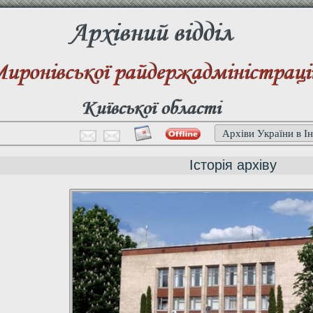
Архівний відділ
иронівської райдержадміністраці
Київської області
Архіви України в Ін
Історія архіву