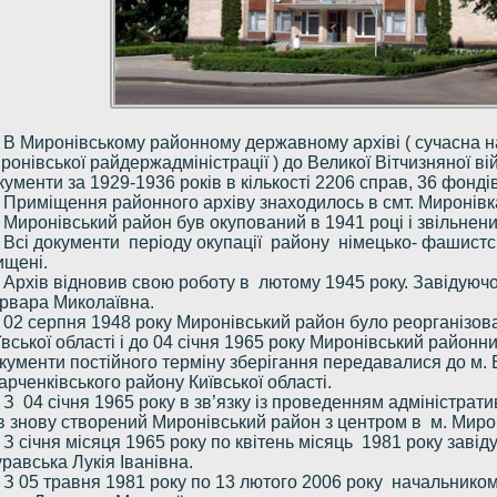
В Миронівському районному державному архіві ( сучасна на
ронівської райдержадміністрації ) до Великої Вітчизняної ві
кументи за 1929-1936 років в кількості 2206 справ, 36 фондів
Приміщення районного архіву знаходилось в смт. Миронівка
Миронівський район був окупований в 1941 році і звільнени
Всі документи періоду окупації району німецько- фашист
ищені.
Архів відновив свою роботу в лютому 1945 року. Завідую
рвара Миколаївна.
02 серпня 1948 року Миронівський район було реорганізов
ївської області і до 04 січня 1965 року Миронівський район
кументи постійного терміну зберігання передавалися до м.
арченківського району Київської області.
З 04 січня 1965 року в зв’язку із проведенням адміністрат
в знову створений Миронівський район з центром в м. Миро
З січня місяця 1965 року по квітень місяць 1981 року зав
равська Лукія Іванівна.
З 05 травня 1981 року по 13 лютого 2006 року начальником