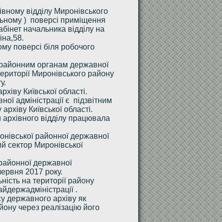
івному відділу Миронівського
льному ) поверсі приміщення
бінет начальника відділу на
іна,58.
ому поверсі біля робочого
й районним органам державної
території Миронівського району
у.
хіву Київської області.
ної адміністрації є підзвітним
архіву Київської області.
 архівного відділу працювала
онівської районної державної
ий сектор Миронівської
районної державної
червня 2017 року.
ність на території району
йдержадміністрації .
у державного архіву як
йону через реалізацію його