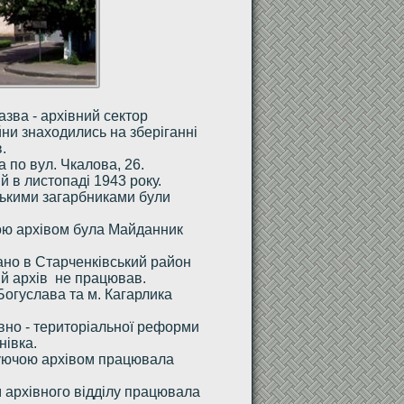
зва - архівний сектор
йни знаходились на зберіганні
.
 по вул. Чкалова, 26.
й в листопаді 1943 року.
ськими загарбниками були
чою архівом була Майданник
ано в Старченківський район
ний архів не працював.
 Богуслава та м. Кагарлика
ивно - територіальної реформи
нівка.
ідуючою архівом працювала
 архівного відділу працювала