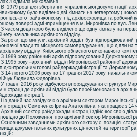
лах Людмила Миколаївна.
В 1979 році для зберігання управлінської документації арх
йвиконкому було виділено дві кімнати на четвертому ( цоко
ронівського райвиконкому під архівосховища та робочий ка
ршому поверсі адмінприміщення в м. Миронівка по вул. Лен
З часом додатково було виділено ще одну кімнату на перш
бінету начальника архівного відділу.
За роки, що минули, архівний відділ був підпорядковани
конавчої влади та місцевого самоврядування , що діяли на 
 архівному відділу Київського обласного виконавчого комітет
З 1989 року районний архів підпорядкований Державному ар
З 1995 року –архівний відділ Миронівської районної держав
 підконтрольним голові райдержадміністрації та Державному 
З 14 лютого 2006 року по 17 травня 2017 року начальником
зійчук Людмила Федорівна.
У травні 2016 року відбулося впорядкування структури Мир
міністрації де архівний відділ було перейменовано в архівн
йдержадміністрації.
На даний час завідуючою архівним сектором Миронівської 
міністрації є Семененко Ірина Анатоліївна, яка працює з 14 
Архівний ссектор райдержадміністрації здійснює свою діяль
дповідно до Положення про архівний сектор Миронівської ра
Основними завданнями архівного сектору є позиція статус
овища документальних культурних цінностей на території ра
нкцій: