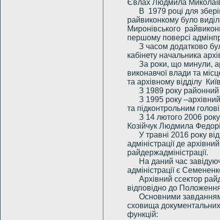
Євлах Людмила Миколаї
В 1979 році для збері
райвиконкому було виділ
Миронівського райвиконк
першому поверсі адмінпр
З часом додатково бу
кабінету начальника архів
За роки, що минули, 
виконавчої влади та місц
та архівному відділу Киї
З 1989 року районний 
З 1995 року –архівний
та підконтрольним голові
З 14 лютого 2006 рок
Козійчук Людмила Федорі
У травні 2016 року в
адміністрації де архівни
райдержадміністрації.
На даний час завідую
адміністрації є Семененк
Архівний ссектор райд
відповідно до Положення
Основними завданнями
сховища документальних к
функцій: