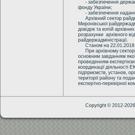
- забезпечення держа
фонду України;
- забезпечення наданн
Архівний сектор райд
Миронівської райдержадмі
довідок та копій архівних
розрахунки архівного від
райдержадміністрації.
Станом на 22.01.2018
При архівному секторі
основним завданням якої 
проведенням експертизи ц
координації діяльності Е
підприємств, установ, ор
території району та пода
експертно-перевірної комі
Copyright © 2012-202