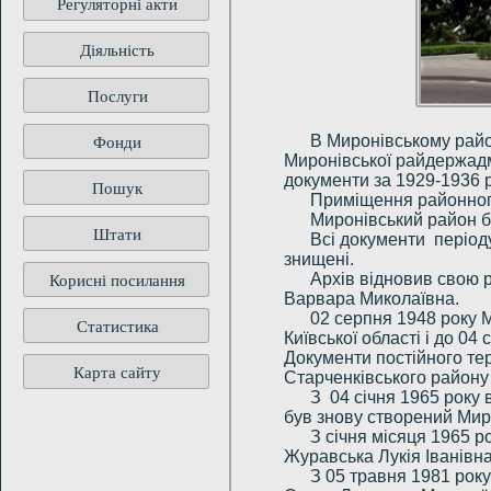
Регуляторні акти
Діяльність
Послуги
Фонди
В Миронівському райо
Миронівської райдержадмі
документи за 1929-1936 ро
Пошук
Приміщення районного 
Миронівський район бу
Штати
Всі документи період
знищені.
Корисні посилання
Архів відновив свою 
Варвара Миколаївна.
02 серпня 1948 року 
Статистика
Київської області і до 0
Документи постійного те
Карта сайту
Старченківського району 
З 04 січня 1965 року 
був знову створений Мир
З січня місяця 1965 р
Журавська Лукія Іванівна
З 05 травня 1981 рок